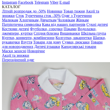
Instagram
Facebook
Telegram
Viber
E-mail
КАТАЛОГ
Літній розпродаж до -50%
Новинки
Товар тижня
Акції та
знижки
Сток
Туреччина сток -30%
Одяг з Туреччини
Малюкам
Хлопчикам
Дівчаткам
Чоловікам
Жінкам
Патріотична символіка
Кава від наших партнерів
Сукні дитячі
Костюми дитячі
Футболки, сорочки
Піжами
Водолазки,
джемпери, куртки
Спідня білизна
Вишиванки
Шкільна група
Куртки, конверти, комбінезони
Колготки, шкарпетки
Шапки,
рукавички
Взуття
Товари для дому
Сумки, рюкзаки
Товари
для новороджених
Дитячі іграшки
Канцелярські товари
Маски захисні
Новорічне
Акції та знижки
Переоцінений одяг