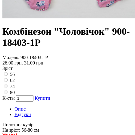
Комбінезон "Чоловічок" 900-
18403-1Р
Модель:
900-18403-1Р
26.00 грн.
31.00 грн.
Зріст
56
62
74
80
К-сть:
Купити
Опис
Відгуки
Полотно:
кулір
На зріст:
56-80 см