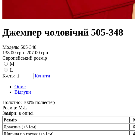
Джемпер чоловічий 505-348
Модель:
505-348
138.00 грн.
207.00 грн.
Європейський розмір
M
L
К-сть:
Купити
Опис
Відгуки
Полотно:
100% поліестер
Розмір:
M-L
Заміри:
в описі
Розмір
Довжина (+/-1см)
6
Ширина по грудях (+/-1см)
4