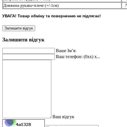
Довжина рукава+плече (+/-1см)
7
УВАГА! Товар обміну та поверненню не підлягає!
Залишити відгук
Залишити відгук
Ваше Ім’я:
Ваш телефон: (0xx) x...
Ваш відгук