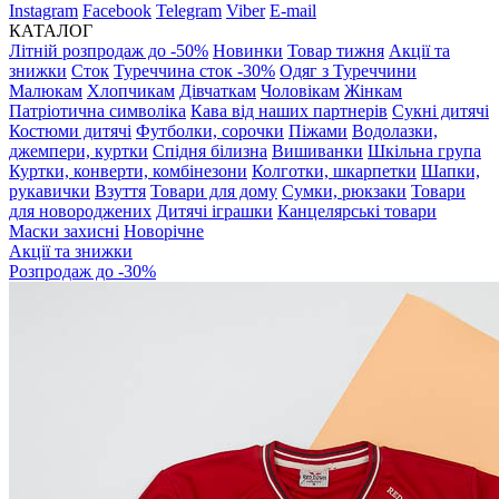
Instagram
Facebook
Telegram
Viber
E-mail
КАТАЛОГ
Літній розпродаж до -50%
Новинки
Товар тижня
Акції та
знижки
Сток
Туреччина сток -30%
Одяг з Туреччини
Малюкам
Хлопчикам
Дівчаткам
Чоловікам
Жінкам
Патріотична символіка
Кава від наших партнерів
Сукні дитячі
Костюми дитячі
Футболки, сорочки
Піжами
Водолазки,
джемпери, куртки
Спідня білизна
Вишиванки
Шкільна група
Куртки, конверти, комбінезони
Колготки, шкарпетки
Шапки,
рукавички
Взуття
Товари для дому
Сумки, рюкзаки
Товари
для новороджених
Дитячі іграшки
Канцелярські товари
Маски захисні
Новорічне
Акції та знижки
Розпродаж до -30%