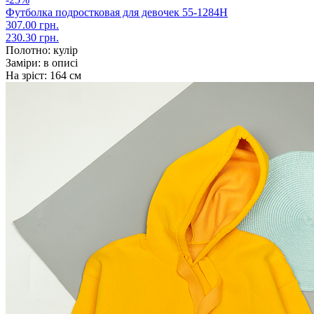
Футболка подростковая для девочек 55-1284Н
307.00 грн.
230.30 грн.
Полотно:
кулір
Заміри:
в описі
На зріст:
164 см