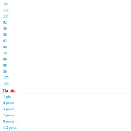
110
122
134
92
50
56
62
68
74
80
98
86
170
140
На вік
1 рік
4 роки
5 років
7 років
8 років
1-2 роки