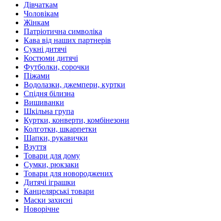
Дівчаткам
Чоловікам
Жінкам
Патріотична символіка
Кава від наших партнерів
Сукні дитячі
Костюми дитячі
Футболки, сорочки
Піжами
Водолазки, джемпери, куртки
Спідня білизна
Вишиванки
Шкільна група
Куртки, конверти, комбінезони
Колготки, шкарпетки
Шапки, рукавички
Взуття
Товари для дому
Сумки, рюкзаки
Товари для новороджених
Дитячі іграшки
Канцелярські товари
Маски захисні
Новорічне