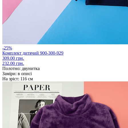
-25%
Комплект дитячий 900-300-929
309.00 грн.
232.00 грн.
Полотно:
двунитка
Заміри:
в описі
На зріст:
116 см