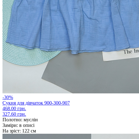
-30%
Сукня для дівчаток 900-300-907
468.00 грн.
327.60 грн.
Полотно:
муслін
Заміри:
в описі
На зріст:
122 см