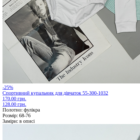
-25%
Спортивний купальник для дівчаток 55-300-1032
170.00 грн.
128.00 грн.
Полотно:
фулікра
Розмір:
68-76
Заміри:
в описі