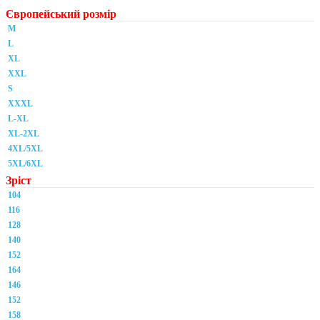
Європейський розмір
M
L
XL
XXL
S
XXXL
L-XL
XL-2XL
4XL/5XL
5XL/6XL
Зріст
104
116
128
140
152
164
146
152
158