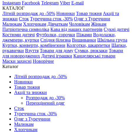
Instagram
Facebook
Telegram
Viber
E-mail
КАТАЛОГ
Літній розпродаж до -50%
Новинки
Товар тижня
Акції та
знижки
Сток
Туреччина сток -30%
Одяг з Туреччини
Малюкам
Хлопчикам
Дівчаткам
Чоловікам
Жінкам
Патріотична символіка
Кава від наших партнерів
Сукні дитячі
Костюми дитячі
Футболки, сорочки
Піжами
Водолазки,
джемпери, куртки
Спідня білизна
Вишиванки
Шкільна група
Куртки, конверти, комбінезони
Колготки, шкарпетки
Шапки,
рукавички
Взуття
Товари для дому
Сумки, рюкзаки
Товари
для новороджених
Дитячі іграшки
Канцелярські товари
Маски захисні
Новорічне
Каталог
Літній розпродаж до -50%
Новинки
Товар тижня
Акції та знижки
Розпродаж до -30%
Переоцінений одяг
Сток
Туреччина сток -30%
Одяг з Туреччини
Малюкам
Хлопчикам