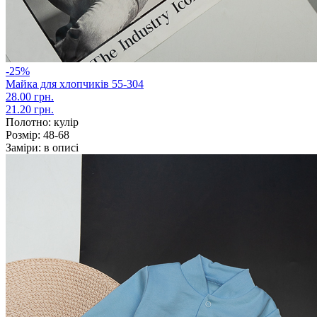
-25%
Майка для хлопчиків 55-304
28.00 грн.
21.20 грн.
Полотно:
кулір
Розмір:
48-68
Заміри:
в описі