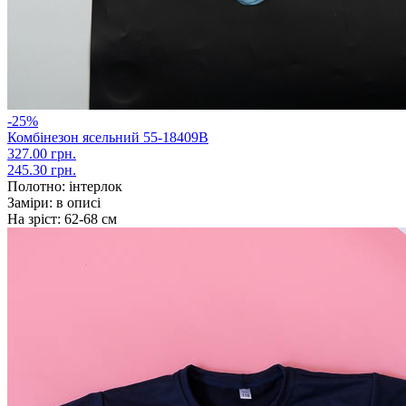
-25%
Комбінезон ясельний 55-18409В
327.00 грн.
245.30 грн.
Полотно:
інтерлок
Заміри:
в описі
На зріст:
62-68 см