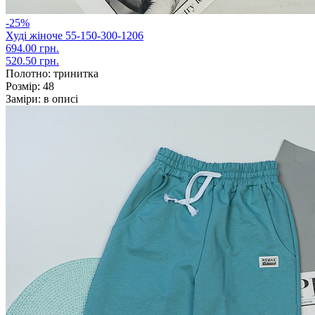
-25%
Худі жіноче 55-150-300-1206
694.00 грн.
520.50 грн.
Полотно:
тринитка
Розмір:
48
Заміри:
в описі