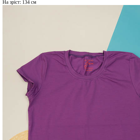
На зріст:
134 см