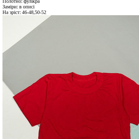
Полотно:
фулікра
Заміри:
в описі
На зріст:
46-48,50-52