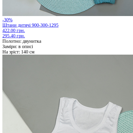
-30%
Штани дитячі 900-300-1295
422.00 грн.
295.40 грн.
Полотно:
двунитка
Заміри:
в описі
На зріст:
140 см