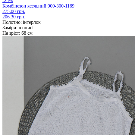
-25%
Комбінезон ясельний 900-300-1169
275.00 грн.
206.30 грн.
Полотно:
інтерлок
Заміри:
в описі
На зріст:
68 см