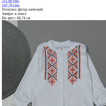
211.00 грн.
147.70 грн.
Полотно:
футер начісний
Заміри:
в описі
На зріст:
68,74 см