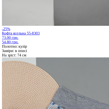
-25%
Кофта ясельна 55-8303
73.00 грн.
54.80 грн.
Полотно:
кулір
Заміри:
в описі
На зріст:
74 см