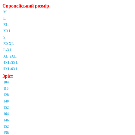
Європейський розмір
M
L
XL
XXL
S
XXXL
L-XL
XL-2XL
4XL/5XL
5XL/6XL
Зріст
104
116
128
140
152
164
146
152
158