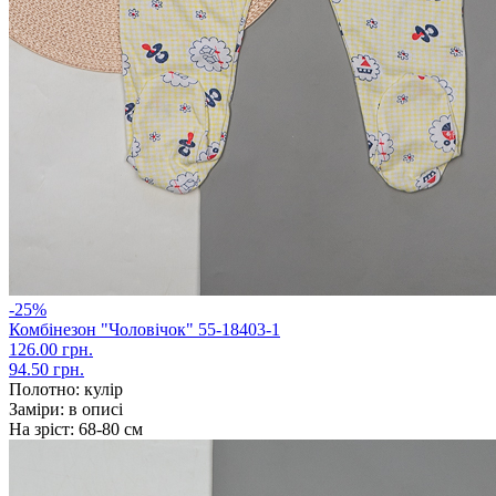
-25%
Комбінезон "Чоловічок" 55-18403-1
126.00 грн.
94.50 грн.
Полотно:
кулір
Заміри:
в описі
На зріст:
68-80 см