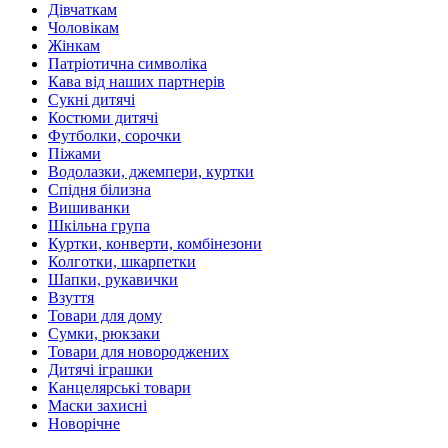
Дівчаткам
Чоловікам
Жінкам
Патріотична символіка
Кава від наших партнерів
Сукні дитячі
Костюми дитячі
Футболки, сорочки
Піжами
Водолазки, джемпери, куртки
Спідня білизна
Вишиванки
Шкільна група
Куртки, конверти, комбінезони
Колготки, шкарпетки
Шапки, рукавички
Взуття
Товари для дому
Сумки, рюкзаки
Товари для новороджених
Дитячі іграшки
Канцелярські товари
Маски захисні
Новорічне