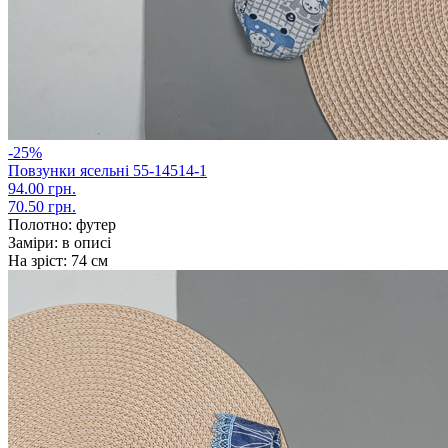
-25%
Повзунки ясельні 55-14514-1
94.00 грн.
70.50 грн.
Полотно:
футер
Заміри:
в описі
На зріст:
74 см