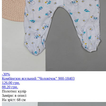
-30%
Комбінезон ясельний "Чоловічок" 900-18403
126.00 грн.
88.20 грн.
Полотно:
кулір
Заміри:
в описі
На зріст:
68 см