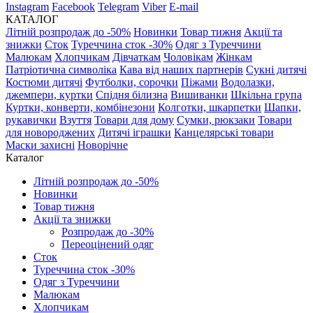
Instagram
Facebook
Telegram
Viber
E-mail
КАТАЛОГ
Літній розпродаж до -50%
Новинки
Товар тижня
Акції та
знижки
Сток
Туреччина сток -30%
Одяг з Туреччини
Малюкам
Хлопчикам
Дівчаткам
Чоловікам
Жінкам
Патріотична символіка
Кава від наших партнерів
Сукні дитячі
Костюми дитячі
Футболки, сорочки
Піжами
Водолазки,
джемпери, куртки
Спідня білизна
Вишиванки
Шкільна група
Куртки, конверти, комбінезони
Колготки, шкарпетки
Шапки,
рукавички
Взуття
Товари для дому
Сумки, рюкзаки
Товари
для новороджених
Дитячі іграшки
Канцелярські товари
Маски захисні
Новорічне
Каталог
Літній розпродаж до -50%
Новинки
Товар тижня
Акції та знижки
Розпродаж до -30%
Переоцінений одяг
Сток
Туреччина сток -30%
Одяг з Туреччини
Малюкам
Хлопчикам