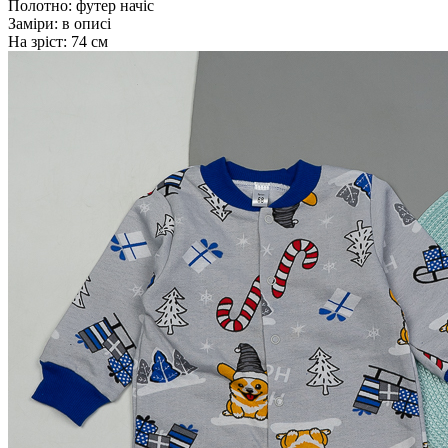
Полотно:
футер начіс
Заміри:
в описі
На зріст:
74 см