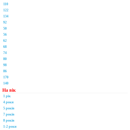
110
122
134
92
50
56
62
68
74
80
98
86
170
140
На вік
1 рік
4 роки
5 років
7 років
8 років
1-2 роки