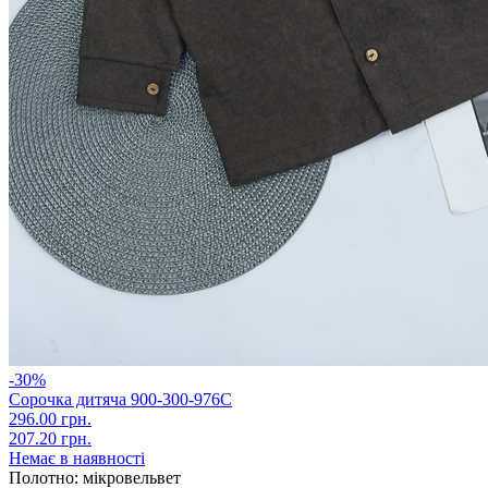
-30%
Сорочка дитяча 900-300-976С
296.00 грн.
207.20 грн.
Немає в наявності
Полотно:
мікровельвет