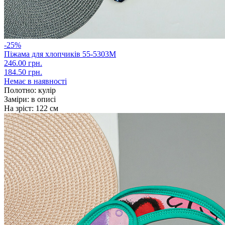
-25%
Піжама для хлопчиків 55-5303М
246.00 грн.
184.50 грн.
Немає в наявності
Полотно:
кулір
Заміри:
в описі
На зріст:
122 см