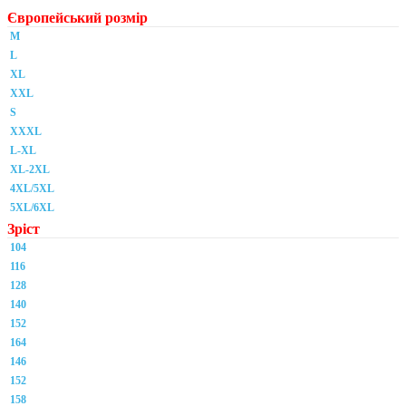
Європейський розмір
M
L
XL
XXL
S
XXXL
L-XL
XL-2XL
4XL/5XL
5XL/6XL
Зріст
104
116
128
140
152
164
146
152
158