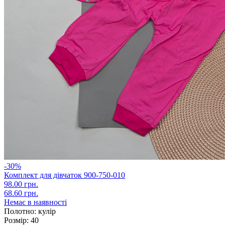
-30%
Комплект для дівчаток 900-750-010
98.00 грн.
68.60 грн.
Немає в наявності
Полотно:
кулір
Розмір:
40