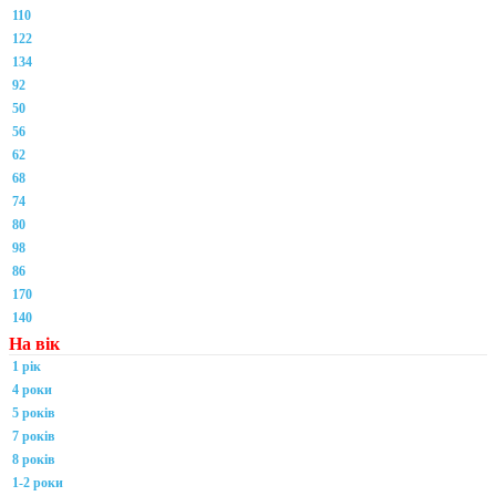
110
122
134
92
50
56
62
68
74
80
98
86
170
140
На вік
1 рік
4 роки
5 років
7 років
8 років
1-2 роки