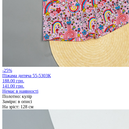
-25%
Піжама дитяча 55-5303К
188.00 грн.
141.00 грн.
Немає в наявності
Полотно:
кулір
Заміри:
в описі
На зріст:
128 см