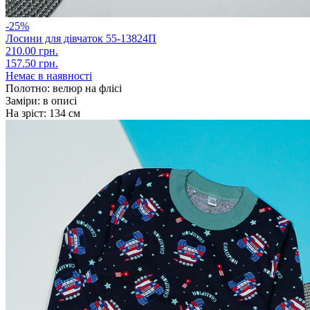
-25%
Лосини для дівчаток 55-13824П
210.00 грн.
157.50 грн.
Немає в наявності
Полотно:
велюр на флісі
Заміри:
в описі
На зріст:
134 см