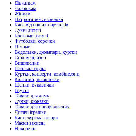
Дівчаткам
Чоловікам
Жінкам
Патріотична символіка
Кава від наших партнерів
Сукні дитячі
Костюми дитячі
Футболки, сорочки
Піжами
Водолазки, джемпери, куртки
Спідня білизна
Вишиванки
Шкільна група
Куртки, конверти, комбінезони
Колготки, шкарпетки
Шапки, рукавички
Взуття
Товари для дому
Сумки, рюкзаки
Товари для новороджених
Дитячі іграшки
Канцелярські товари
Маски захисні
Новорічне