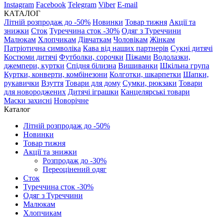
Instagram
Facebook
Telegram
Viber
E-mail
КАТАЛОГ
Літній розпродаж до -50%
Новинки
Товар тижня
Акції та
знижки
Сток
Туреччина сток -30%
Одяг з Туреччини
Малюкам
Хлопчикам
Дівчаткам
Чоловікам
Жінкам
Патріотична символіка
Кава від наших партнерів
Сукні дитячі
Костюми дитячі
Футболки, сорочки
Піжами
Водолазки,
джемпери, куртки
Спідня білизна
Вишиванки
Шкільна група
Куртки, конверти, комбінезони
Колготки, шкарпетки
Шапки,
рукавички
Взуття
Товари для дому
Сумки, рюкзаки
Товари
для новороджених
Дитячі іграшки
Канцелярські товари
Маски захисні
Новорічне
Каталог
Літній розпродаж до -50%
Новинки
Товар тижня
Акції та знижки
Розпродаж до -30%
Переоцінений одяг
Сток
Туреччина сток -30%
Одяг з Туреччини
Малюкам
Хлопчикам