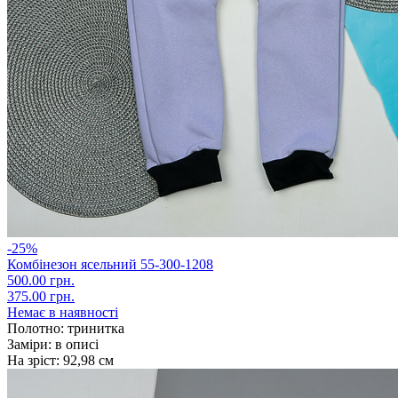
-25%
Комбінезон ясельний 55-300-1208
500.00 грн.
375.00 грн.
Немає в наявності
Полотно:
тринитка
Заміри:
в описі
На зріст:
92,98 см