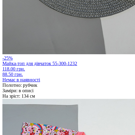
-25%
Майка-топ для дівчаток 55-300-1232
118.00 грн.
88.50 грн.
Немає в наявності
Полотно:
рубчик
Заміри:
в описі
На зріст:
134 см