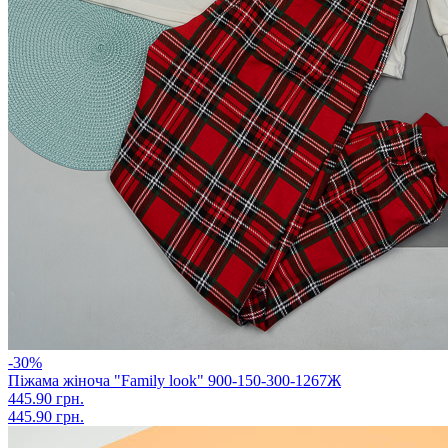
-30%
Піжама жіноча "Family look" 900-150-300-1267Ж
445.90 грн.
445.90 грн.