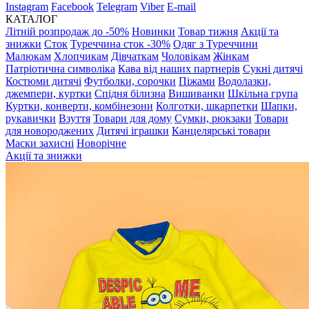
Instagram
Facebook
Telegram
Viber
E-mail
КАТАЛОГ
Літній розпродаж до -50%
Новинки
Товар тижня
Акції та
знижки
Сток
Туреччина сток -30%
Одяг з Туреччини
Малюкам
Хлопчикам
Дівчаткам
Чоловікам
Жінкам
Патріотична символіка
Кава від наших партнерів
Сукні дитячі
Костюми дитячі
Футболки, сорочки
Піжами
Водолазки,
джемпери, куртки
Спідня білизна
Вишиванки
Шкільна група
Куртки, конверти, комбінезони
Колготки, шкарпетки
Шапки,
рукавички
Взуття
Товари для дому
Сумки, рюкзаки
Товари
для новороджених
Дитячі іграшки
Канцелярські товари
Маски захисні
Новорічне
Акції та знижки