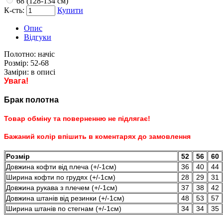
68 (128-134 см)
К-сть:
Купити
Опис
Відгуки
Полотно:
начіс
Розмір:
52-68
Заміри:
в описі
Увага!
Брак полотна
Товар обміну та поверненню не підлягає!
Бажаний колір впішить в коментарях до замовлення
Розмір
52
56
60
Довжина кофти від плеча (+/-1см)
36
40
44
Ширина кофти по грудях (+/-1см)
28
29
31
Довжина рукава з плечем (+/-1см)
37
38
42
Довжина штанів від резинки (+/-1см)
48
53
57
Ширина штанів по стегнам (+/-1см)
34
34
35