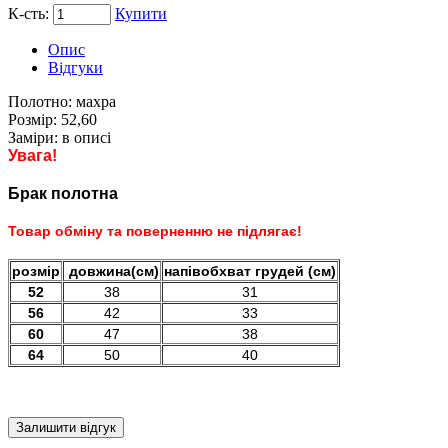
К-сть:
Купити
Опис
Відгуки
Полотно:
махра
Розмір:
52,60
Заміри:
в описі
Увага!
Брак полотна
Товар обміну та поверненню не підлягає!
розмір
довжина(см)
напівобхват грудей (см)
52
38
31
56
42
33
60
47
38
64
50
40
Залишити відгук