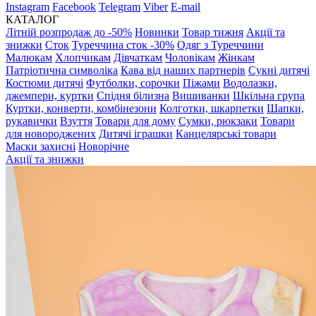
Instagram
Facebook
Telegram
Viber
E-mail
КАТАЛОГ
Літній розпродаж до -50%
Новинки
Товар тижня
Акції та
знижки
Сток
Туреччина сток -30%
Одяг з Туреччини
Малюкам
Хлопчикам
Дівчаткам
Чоловікам
Жінкам
Патріотична символіка
Кава від наших партнерів
Сукні дитячі
Костюми дитячі
Футболки, сорочки
Піжами
Водолазки,
джемпери, куртки
Спідня білизна
Вишиванки
Шкільна група
Куртки, конверти, комбінезони
Колготки, шкарпетки
Шапки,
рукавички
Взуття
Товари для дому
Сумки, рюкзаки
Товари
для новороджених
Дитячі іграшки
Канцелярські товари
Маски захисні
Новорічне
Акції та знижки