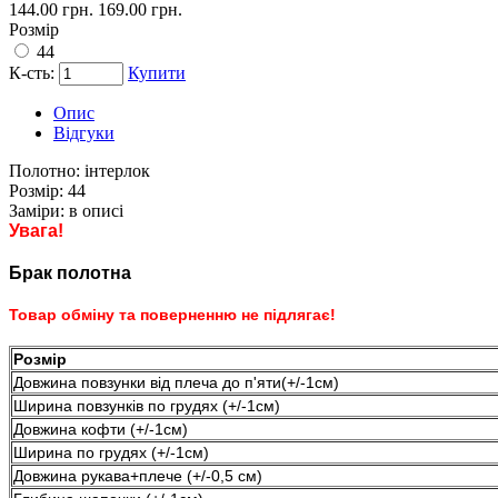
144.00 грн.
169.00 грн.
Розмір
44
К-сть:
Купити
Опис
Відгуки
Полотно:
інтерлок
Розмір:
44
Заміри:
в описі
Увага!
Брак полотна
Товар обміну та поверненню не підлягає!
Розмір
Довжина повзунки від плеча до п'яти(+/-1см)
Ширина повзунків по грудях (+/-1см)
Довжина кофти (+/-1см)
Ширина по грудях (+/-1см)
Довжина рукава+плече (+/-0,5 см)