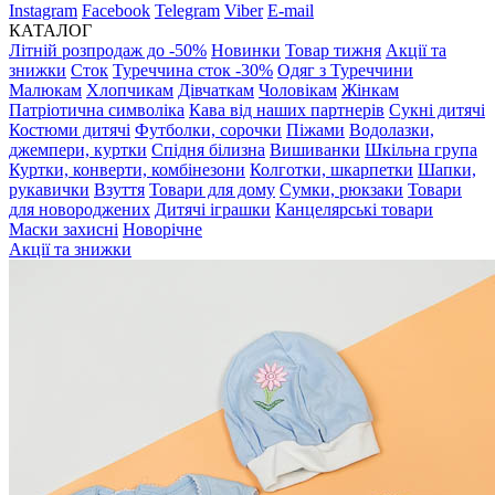
Instagram
Facebook
Telegram
Viber
E-mail
КАТАЛОГ
Літній розпродаж до -50%
Новинки
Товар тижня
Акції та
знижки
Сток
Туреччина сток -30%
Одяг з Туреччини
Малюкам
Хлопчикам
Дівчаткам
Чоловікам
Жінкам
Патріотична символіка
Кава від наших партнерів
Сукні дитячі
Костюми дитячі
Футболки, сорочки
Піжами
Водолазки,
джемпери, куртки
Спідня білизна
Вишиванки
Шкільна група
Куртки, конверти, комбінезони
Колготки, шкарпетки
Шапки,
рукавички
Взуття
Товари для дому
Сумки, рюкзаки
Товари
для новороджених
Дитячі іграшки
Канцелярські товари
Маски захисні
Новорічне
Акції та знижки