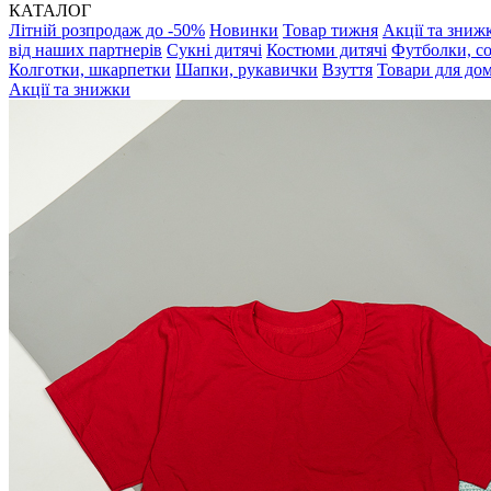
КАТАЛОГ
Літній розпродаж до -50%
Новинки
Товар тижня
Акції та зниж
від наших партнерів
Сукні дитячі
Костюми дитячі
Футболки, с
Колготки, шкарпетки
Шапки, рукавички
Взуття
Товари для до
Акції та знижки