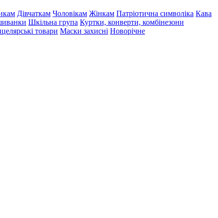
икам
Дівчаткам
Чоловікам
Жінкам
Патріотична символіка
Кава
иванки
Шкільна група
Куртки, конверти, комбінезони
целярські товари
Маски захисні
Новорічне