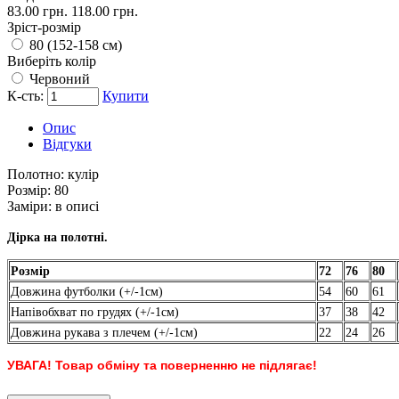
83.00 грн.
118.00 грн.
Зріст-розмір
80 (152-158 см)
Виберіть колір
Червоний
К-сть:
Купити
Опис
Відгуки
Полотно:
кулір
Розмір:
80
Заміри:
в описі
Дірка на полотні.
Розмір
72
76
80
Довжина футболки (+/-1см)
54
60
61
Напівобхват по грудях (+/-1см)
37
38
42
Довжина рукава з плечем (+/-1см)
22
24
26
УВАГА! Товар обміну та поверненню не підлягає!