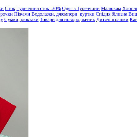
ки
Сток
Туреччина сток -30%
Одяг з Туреччини
Малюкам
Хлопч
орочки
Піжами
Водолазки, джемпери, куртки
Спідня білизна
Виш
му
Сумки, рюкзаки
Товари для новороджених
Дитячі іграшки
Кан