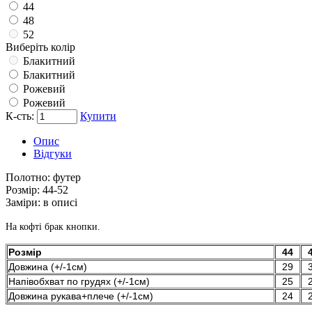
44
48
52
Виберіть колір
Блакитний
Блакитний
Рожевий
Рожевий
К-сть:
Купити
Опис
Відгуки
Полотно:
футер
Розмір:
44-52
Заміри:
в описі
На кофті брак кнопки.
Розмір
44
Довжина (+/-1см)
29
Напівобхват по грудях (+/-1см)
25
Довжина рукава+плече (+/-1см)
24