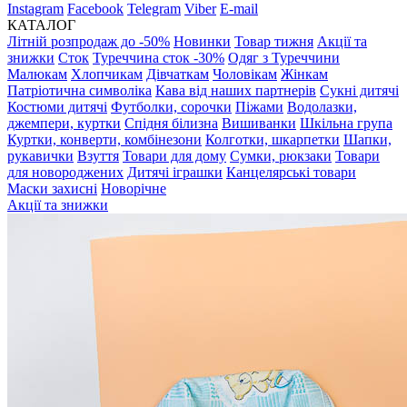
Instagram
Facebook
Telegram
Viber
E-mail
КАТАЛОГ
Літній розпродаж до -50%
Новинки
Товар тижня
Акції та
знижки
Сток
Туреччина сток -30%
Одяг з Туреччини
Малюкам
Хлопчикам
Дівчаткам
Чоловікам
Жінкам
Патріотична символіка
Кава від наших партнерів
Сукні дитячі
Костюми дитячі
Футболки, сорочки
Піжами
Водолазки,
джемпери, куртки
Спідня білизна
Вишиванки
Шкільна група
Куртки, конверти, комбінезони
Колготки, шкарпетки
Шапки,
рукавички
Взуття
Товари для дому
Сумки, рюкзаки
Товари
для новороджених
Дитячі іграшки
Канцелярські товари
Маски захисні
Новорічне
Акції та знижки