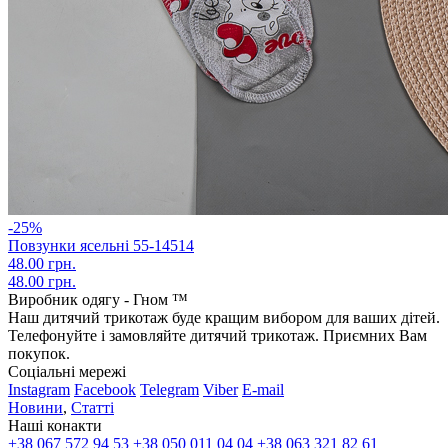
-25%
Повзунки ясельні 55-14514
48.00 грн.
48.00 грн.
Виробник одягу - Гном ™
Наш дитячий трикотаж буде кращим вибором для ваших дітей.
Телефонуйте і замовляйте дитячий трикотаж. Приємних Вам
покупок.
Соціальні мережі
Instagram
Facebook
Telegram
Viber
E-mail
Новини
,
Статті
Наші конакти
+38 067 572 94 53
+38 050 011 04 04
+38 063 321 82 61