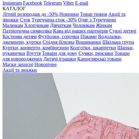
Instagram
Facebook
Telegram
Viber
E-mail
КАТАЛОГ
Літній розпродаж до -50%
Новинки
Товар тижня
Акції та
знижки
Сток
Туреччина сток -30%
Одяг з Туреччини
Малюкам
Хлопчикам
Дівчаткам
Чоловікам
Жінкам
Патріотична символіка
Кава від наших партнерів
Сукні дитячі
Костюми дитячі
Футболки, сорочки
Піжами
Водолазки,
джемпери, куртки
Спідня білизна
Вишиванки
Шкільна група
Куртки, конверти, комбінезони
Колготки, шкарпетки
Шапки,
рукавички
Взуття
Товари для дому
Сумки, рюкзаки
Товари
для новороджених
Дитячі іграшки
Канцелярські товари
Маски захисні
Новорічне
Акції та знижки