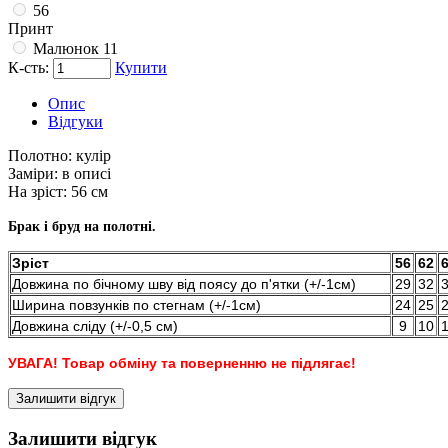
56
Принт
Малюнок 11
К-сть:
Купити
Опис
Відгуки
Полотно:
кулір
Заміри:
в описі
На зріст:
56 см
Брак і бруд на полотні.
Зріст
56
62
Довжина по бічному шву від поясу до п'ятки (+/-1см)
29
32
Ширина повзунків по стегнам (+/-1см)
24
25
Довжина сліду (+/-0,5 см)
9
10
УВАГА! Товар обміну та поверненню не підлягає!
Залишити відгук
Залишити відгук