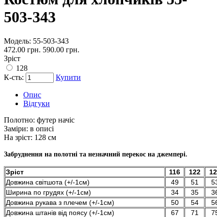
503-343
Модель:
55-503-343
472.00 грн.
590.00 грн.
Зріст
128
К-сть:
Купити
Опис
Відгуки
Полотно:
футер начіс
Заміри:
в описі
На зріст:
128 см
Забруднення на полотні та незначний перекос на джемпері.
Зріст
116
122
12
Довжина світшота (+/-1см)
49
51
5
Ширина по грудях (+/-1см)
34
35
3
Довжина рукава з плечем (+/-1см)
50
54
5
Довжина штанів від поясу (+/-1см)
67
71
7