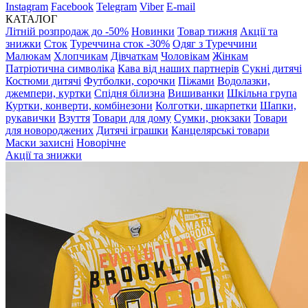
Instagram
Facebook
Telegram
Viber
E-mail
КАТАЛОГ
Літній розпродаж до -50%
Новинки
Товар тижня
Акції та
знижки
Сток
Туреччина сток -30%
Одяг з Туреччини
Малюкам
Хлопчикам
Дівчаткам
Чоловікам
Жінкам
Патріотична символіка
Кава від наших партнерів
Сукні дитячі
Костюми дитячі
Футболки, сорочки
Піжами
Водолазки,
джемпери, куртки
Спідня білизна
Вишиванки
Шкільна група
Куртки, конверти, комбінезони
Колготки, шкарпетки
Шапки,
рукавички
Взуття
Товари для дому
Сумки, рюкзаки
Товари
для новороджених
Дитячі іграшки
Канцелярські товари
Маски захисні
Новорічне
Акції та знижки