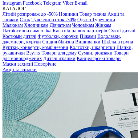
Instagram
Facebook
Telegram
Viber
E-mail
КАТАЛОГ
Літній розпродаж до -50%
Новинки
Товар тижня
Акції та
знижки
Сток
Туреччина сток -30%
Одяг з Туреччини
Малюкам
Хлопчикам
Дівчаткам
Чоловікам
Жінкам
Патріотична символіка
Кава від наших партнерів
Сукні дитячі
Костюми дитячі
Футболки, сорочки
Піжами
Водолазки,
джемпери, куртки
Спідня білизна
Вишиванки
Шкільна група
Куртки, конверти, комбінезони
Колготки, шкарпетки
Шапки,
рукавички
Взуття
Товари для дому
Сумки, рюкзаки
Товари
для новороджених
Дитячі іграшки
Канцелярські товари
Маски захисні
Новорічне
Акції та знижки