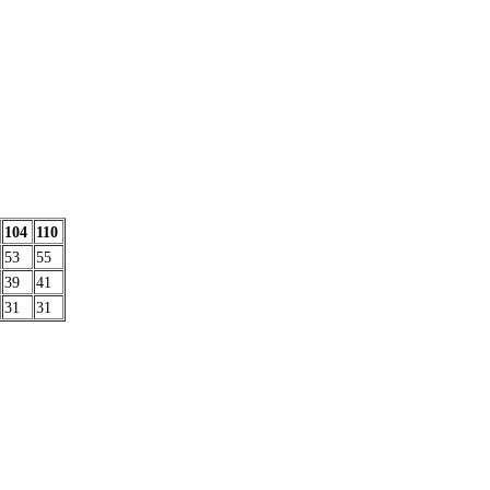
104
110
53
55
39
41
31
31