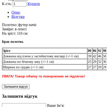
К-сть:
Купити
Опис
Відгуки
Полотно:
футер начіс
Заміри:
в описі
На зріст:
110 см
Брак полотна.
Зріст
80
86
92
98
Довжина від плеча у застебнутому вигляді (+/-1 см)
39
42
46
50
Довжина по бічному шву (+/-1 см)
25
29
32
36
Ширина по грудях (+/-1 см)
27
27
29
29
УВАГА! Товар обміну та поверненню не підлягає!
Залишити відгук
Залишити відгук
Ваше Ім’я: