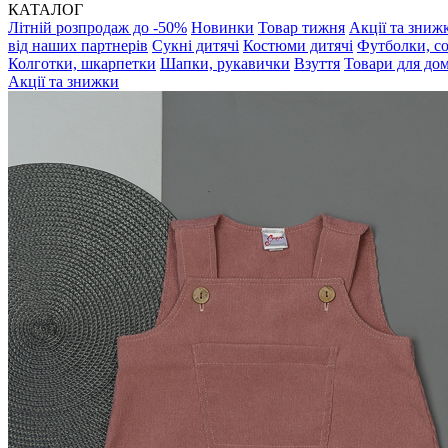
КАТАЛОГ
Літній розпродаж до -50%
Новинки
Товар тижня
Акції та зниж
від наших партнерів
Сукні дитячі
Костюми дитячі
Футболки, с
Колготки, шкарпетки
Шапки, рукавички
Взуття
Товари для до
Акції та знижки