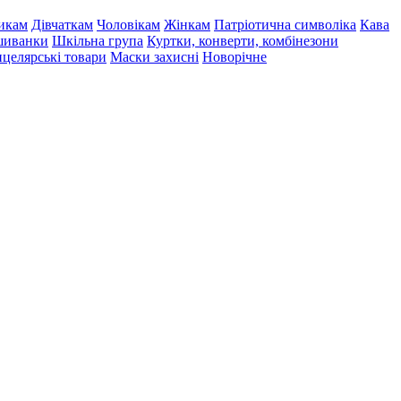
икам
Дівчаткам
Чоловікам
Жінкам
Патріотична символіка
Кава
иванки
Шкільна група
Куртки, конверти, комбінезони
целярські товари
Маски захисні
Новорічне