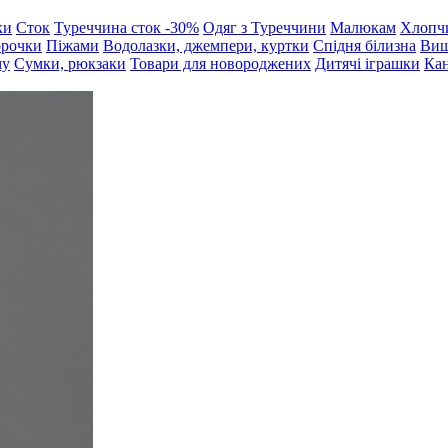
ки
Сток
Туреччина сток -30%
Одяг з Туреччини
Малюкам
Хлопч
орочки
Піжами
Водолазки, джемпери, куртки
Спідня білизна
Виш
му
Сумки, рюкзаки
Товари для новороджених
Дитячі іграшки
Кан