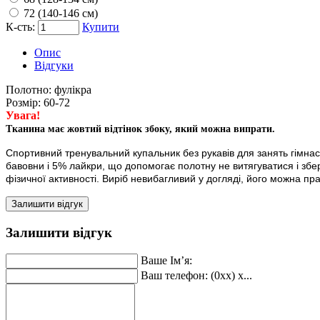
72 (140-146 см)
К-сть:
Купити
Опис
Відгуки
Полотно:
фулікра
Розмір:
60-72
Увага!
Тканина має жовтий відтінок збоку, який можна випрати.
Спортивний тренувальний купальник без рукавів для занять гімнас
бавовни і 5% лайкри, що допомогає полотну не витягуватися і збер
фізичної активності. Виріб невибагливий у догляді, його можна пр
Залишити відгук
Залишити відгук
Ваше Ім’я:
Ваш телефон: (0xx) x...