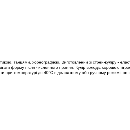
тикою, танцями, хореографією. Виготовлений зі стрей-куліру - еласт
ігати форму після численного прання. Кулір володіє хорошою гігрос
ати при температурі до 40
°С
в делікатному або ручному режимі, не 