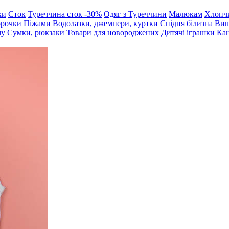
ки
Сток
Туреччина сток -30%
Одяг з Туреччини
Малюкам
Хлопч
орочки
Піжами
Водолазки, джемпери, куртки
Спідня білизна
Виш
му
Сумки, рюкзаки
Товари для новороджених
Дитячі іграшки
Кан