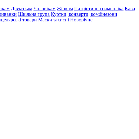
икам
Дівчаткам
Чоловікам
Жінкам
Патріотична символіка
Кава
иванки
Шкільна група
Куртки, конверти, комбінезони
целярські товари
Маски захисні
Новорічне