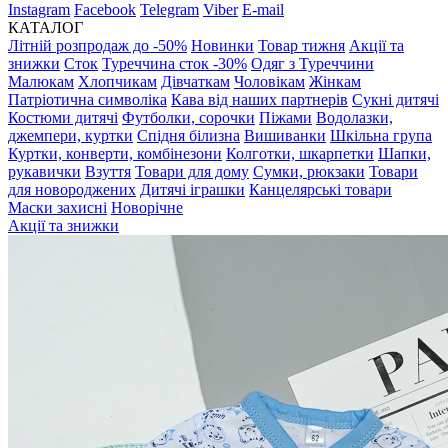
Instagram
Facebook
Telegram
Viber
E-mail
КАТАЛОГ
Літній розпродаж до -50%
Новинки
Товар тижня
Акції та
знижки
Сток
Туреччина сток -30%
Одяг з Туреччини
Малюкам
Хлопчикам
Дівчаткам
Чоловікам
Жінкам
Патріотична символіка
Кава від наших партнерів
Сукні дитячі
Костюми дитячі
Футболки, сорочки
Піжами
Водолазки,
джемпери, куртки
Спідня білизна
Вишиванки
Шкільна група
Куртки, конверти, комбінезони
Колготки, шкарпетки
Шапки,
рукавички
Взуття
Товари для дому
Сумки, рюкзаки
Товари
для новороджених
Дитячі іграшки
Канцелярські товари
Маски захисні
Новорічне
Акції та знижки