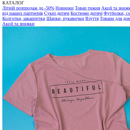
КАТАЛОГ
Літній розпродаж до -50%
Новинки
Товар тижня
Акції та зниж
від наших партнерів
Сукні дитячі
Костюми дитячі
Футболки, с
Колготки, шкарпетки
Шапки, рукавички
Взуття
Товари для до
Акції та знижки