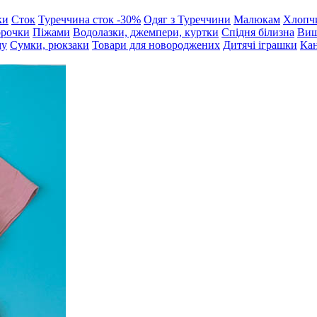
ки
Сток
Туреччина сток -30%
Одяг з Туреччини
Малюкам
Хлопч
орочки
Піжами
Водолазки, джемпери, куртки
Спідня білизна
Виш
му
Сумки, рюкзаки
Товари для новороджених
Дитячі іграшки
Кан