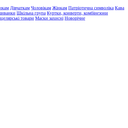
икам
Дівчаткам
Чоловікам
Жінкам
Патріотична символіка
Кава
иванки
Шкільна група
Куртки, конверти, комбінезони
целярські товари
Маски захисні
Новорічне