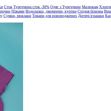
ки
Сток
Туреччина сток -30%
Одяг з Туреччини
Малюкам
Хлопч
орочки
Піжами
Водолазки, джемпери, куртки
Спідня білизна
Виш
му
Сумки, рюкзаки
Товари для новороджених
Дитячі іграшки
Кан