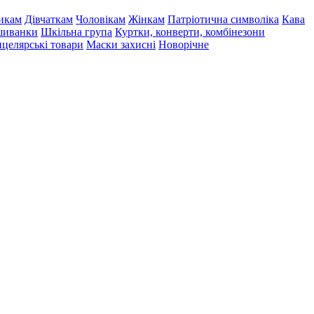
икам
Дівчаткам
Чоловікам
Жінкам
Патріотична символіка
Кава
иванки
Шкільна група
Куртки, конверти, комбінезони
целярські товари
Маски захисні
Новорічне