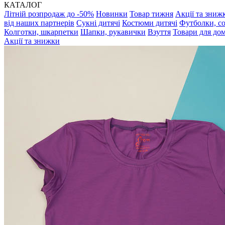
КАТАЛОГ
Літній розпродаж до -50%
Новинки
Товар тижня
Акції та зниж
від наших партнерів
Сукні дитячі
Костюми дитячі
Футболки, с
Колготки, шкарпетки
Шапки, рукавички
Взуття
Товари для до
Акції та знижки