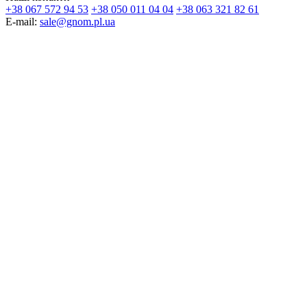
+38 067 572 94 53
+38 050 011 04 04
+38 063 321 82 61
E-mail:
sale@gnom.pl.ua