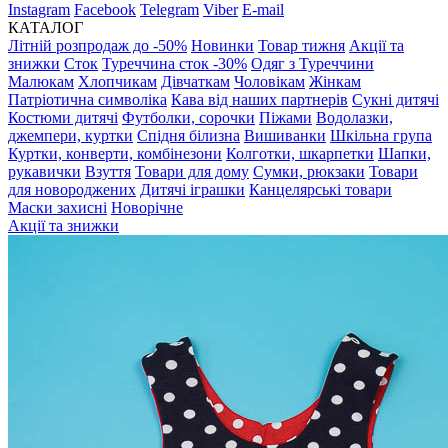
Instagram
Facebook
Telegram
Viber
E-mail
КАТАЛОГ
Літній розпродаж до -50%
Новинки
Товар тижня
Акції та
знижки
Сток
Туреччина сток -30%
Одяг з Туреччини
Малюкам
Хлопчикам
Дівчаткам
Чоловікам
Жінкам
Патріотична символіка
Кава від наших партнерів
Сукні дитячі
Костюми дитячі
Футболки, сорочки
Піжами
Водолазки,
джемпери, куртки
Спідня білизна
Вишиванки
Шкільна група
Куртки, конверти, комбінезони
Колготки, шкарпетки
Шапки,
рукавички
Взуття
Товари для дому
Сумки, рюкзаки
Товари
для новороджених
Дитячі іграшки
Канцелярські товари
Маски захисні
Новорічне
Акції та знижки