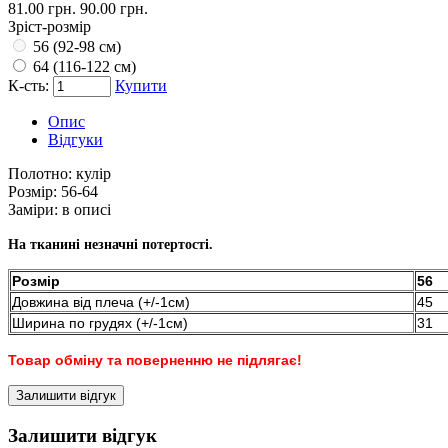
81.00 грн.
90.00 грн.
Зріст-розмір
56 (92-98 см)
64 (116-122 см)
К-сть:
Купити
Опис
Відгуки
Полотно:
кулір
Розмір:
56-64
Заміри:
в описі
На тканині незначні потертості.
Розмір
56
Довжина від плеча (+/-1см)
45
Ширина по грудях (+/-1см)
31
Товар обміну та поверненню не підлягає!
Залишити відгук
Залишити відгук