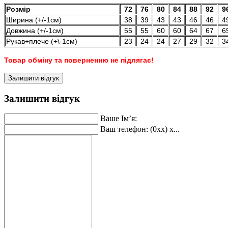
Розмір
72
76
80
84
88
92
9
Ширина (+/-1см)
38
39
43
43
46
46
4
Довжина (+/-1см)
55
55
60
60
64
67
6
Рукав+плече (+\-1см)
23
24
24
27
29
32
3
Товар обміну та поверненню не підлягає!
Залишити відгук
Залишити відгук
Ваше Ім’я:
Ваш телефон: (0xx) x...