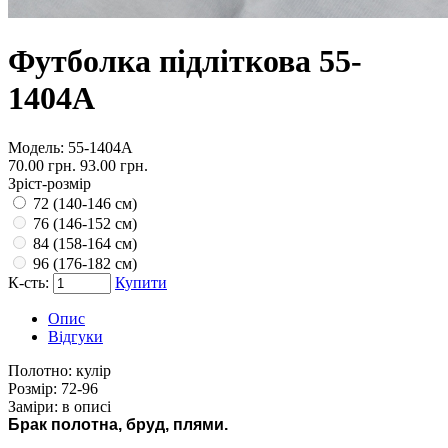
Футболка підліткова 55-
1404А
Модель:
55-1404А
70.00 грн.
93.00 грн.
Зріст-розмір
72 (140-146 см)
76 (146-152 см)
84 (158-164 см)
96 (176-182 см)
К-сть:
Купити
Опис
Відгуки
Полотно:
кулір
Розмір:
72-96
Заміри:
в описі
Брак полотна, бруд, плями.