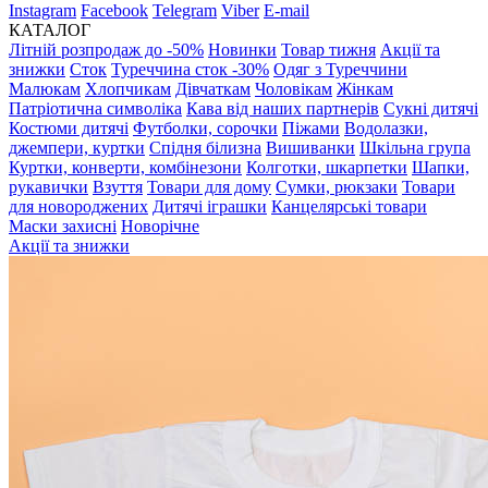
Instagram
Facebook
Telegram
Viber
E-mail
КАТАЛОГ
Літній розпродаж до -50%
Новинки
Товар тижня
Акції та
знижки
Сток
Туреччина сток -30%
Одяг з Туреччини
Малюкам
Хлопчикам
Дівчаткам
Чоловікам
Жінкам
Патріотична символіка
Кава від наших партнерів
Сукні дитячі
Костюми дитячі
Футболки, сорочки
Піжами
Водолазки,
джемпери, куртки
Спідня білизна
Вишиванки
Шкільна група
Куртки, конверти, комбінезони
Колготки, шкарпетки
Шапки,
рукавички
Взуття
Товари для дому
Сумки, рюкзаки
Товари
для новороджених
Дитячі іграшки
Канцелярські товари
Маски захисні
Новорічне
Акції та знижки